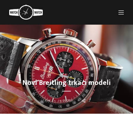
Novi Breitling trkaći modeli
TIN
14.09.2021.