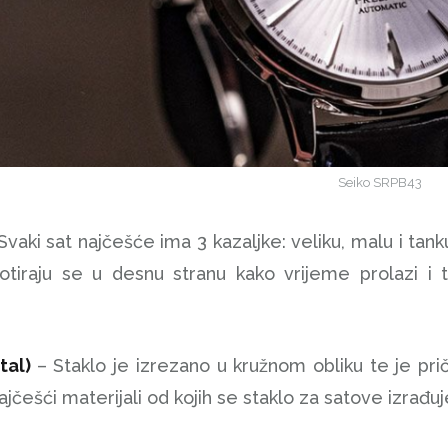
Seiko SRPB43
Svaki sat najčešće ima 3 kazaljke: veliku, malu i tan
otiraju se u desnu stranu kako vrijeme prolazi i 
stal)
– Staklo je izrezano u kružnom obliku te je pri
ajčešći materijali od kojih se staklo za satove izrađuj