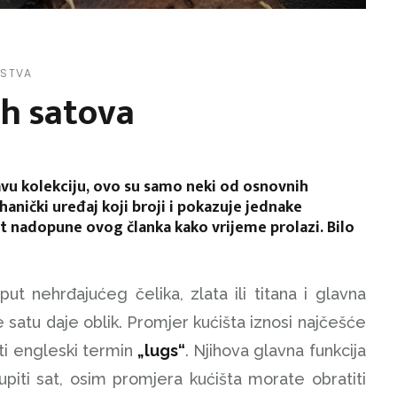
RSTVA
h satova
ravu kolekciju, ovo su samo neki od osnovnih
anički uređaj koji broji i pokazuje jednake
t nadopune ovog članka kako vrijeme prolazi. Bilo
 nehrđajućeg čelika, zlata ili titana i glavna
 satu daje oblik. Promjer kućišta iznosi najčešće
iti engleski termin
„lugs“
. Njihova glavna funkcija
piti sat, osim promjera kućišta morate obratiti