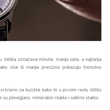
ku. Velika označava minute, manja sate, a najtanja
tako više ili manje precizno pokazuju trenutno
čvršćeno za kućište kako bi u prvom redu štitilo
e su plexiglass, mineralno staklo i safirno staklo.