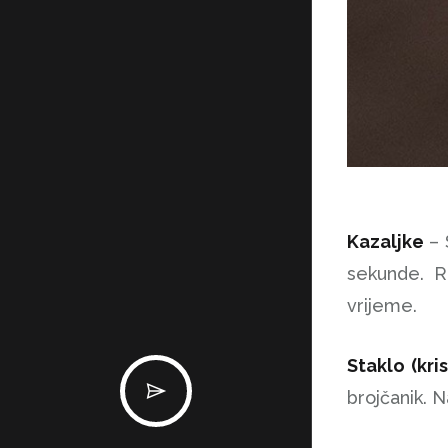
Kazaljke
– 
sekunde. R
vrijeme.
Staklo (kri
brojčanik. N