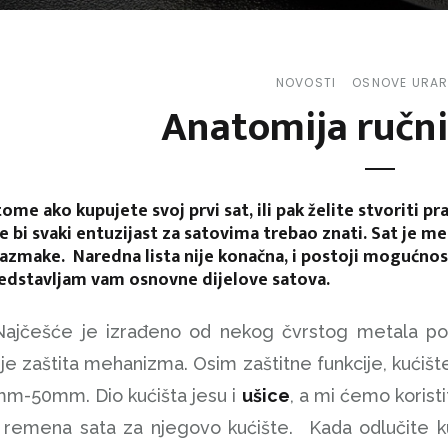
NOVOSTI
OSNOVE URA
Anatomija ručni
ome ako kupujete svoj prvi sat, ili pak želite stvoriti p
 bi svaki entuzijast za satovima trebao znati. Sat je meh
zmake. Naredna lista nije konačna, i postoji mogućnos
redstavljam vam osnovne dijelove satova.
Najčešće je izrađeno od nekog čvrstog metala poput
 je zaštita mehanizma. Osim zaštitne funkcije, kućište
m-50mm. Dio kućišta jesu i
ušice
, a mi ćemo korist
je remena sata za njegovo kućište. Kada odlučite ku