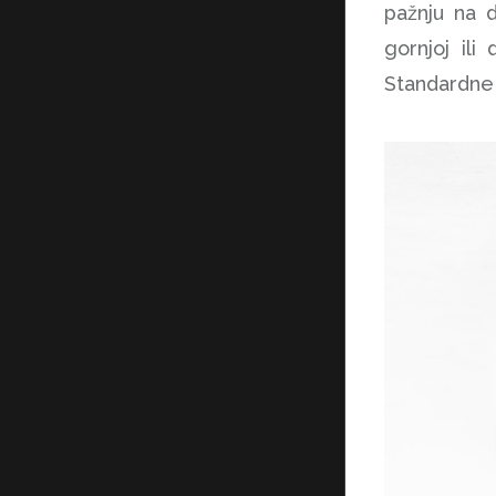
pažnju na 
gornjoj ili
Standardne 