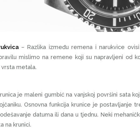
rukvica
– Razlika između remena i narukvice ovisi
ravilu mislimo na remene koji su napravljeni od ko
 vrsta metala.
runica je maleni gumbić na vanjskoj površini sata ko
brojčaniku. Osnovna funkcija krunice je postavljanj
a podešavanje datuma ili dana u tjednu. Neki mehani
a na krunici.