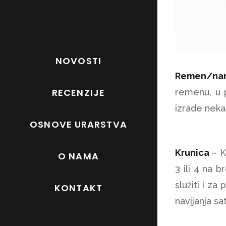
NOVOSTI
Remen/na
RECENZIJE
remenu, u p
izrade neka
OSNOVE URARSTVA
Krunica
– K
O NAMA
3 ili 4 na 
služiti i z
KONTAKT
navijanja sat