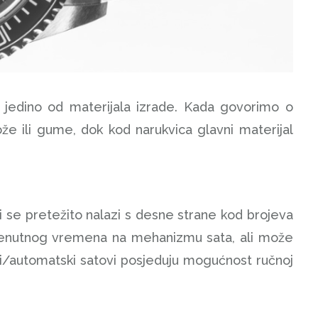
 jedino od materijala izrade. Kada govorimo o
že ili gume, dok kod narukvica glavni materijal
ji se pretežito nalazi s desne strane kod brojeva
e trenutnog vremena na mehanizmu sata, ali može
čki/automatski satovi posjeduju mogućnost ručnoj