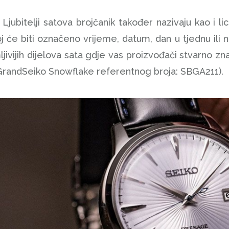
 Ljubitelji satova brojčanik također nazivaju kao i 
oj će biti označeno vrijeme, datum, dan u tjednu il
ljivijih dijelova sata gdje vas proizvođači stvarno z
GrandSeiko Snowflake referentnog broja: SBGA211).