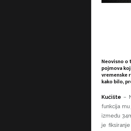
Neovisno o t
pojmova koje
vremenske ra
kako bilo, p
Kućište
– 
funkcija mu
između 34m
je fiksiran