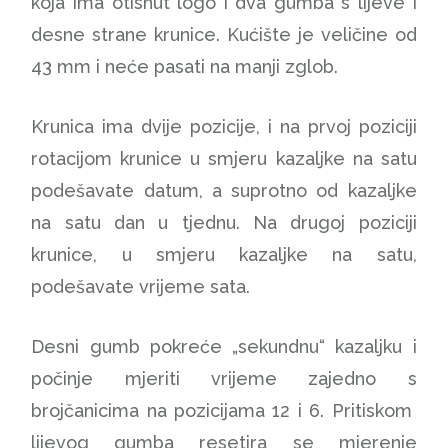
koja ima otisnut logo i dva gumba s lijeve i
desne strane krunice. Kućište je veličine od
43 mm i neće pasati na manji zglob.
Krunica ima dvije pozicije, i na prvoj poziciji
rotacijom krunice u smjeru kazaljke na satu
podešavate datum, a suprotno od kazaljke
na satu dan u tjednu. Na drugoj poziciji
krunice, u smjeru kazaljke na satu,
podešavate vrijeme sata.
Desni gumb pokreće „sekundnu“ kazaljku i
počinje mjeriti vrijeme zajedno s
brojčanicima na pozicijama 12 i 6. Pritiskom
lijevog gumba resetira se mjerenje