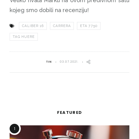
Veliko hvala Marku na ovom predivnom satu
kojeg smo dobili na recenziju!
CALIBER 16
CARRERA
ETA 7750
TAG HUERE
TIN
03.07.2021.
FEATURED
1