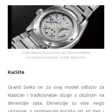
Dolje (desno) se jasno vidi savršeno smještena
komplikacija rezerve – credit: seiko.com
Kućište
Grand Seiko se za ovaj model odlučio za
klasičan i tradicionalan dizajn s obzirom na
dimenzije sata. Dimenzije su više nego
razumne, s promjerom kućišta od 40 mm i