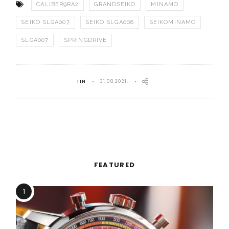
CALIBER9RA2
GRANDSEIKO
MINAMO
SEIKO SLGA007
SEIKO SLGA008
SEIKOMINAMO
SLGA007
SPRINGDRIVE
TIN
31.08.2021.
FEATURED
1