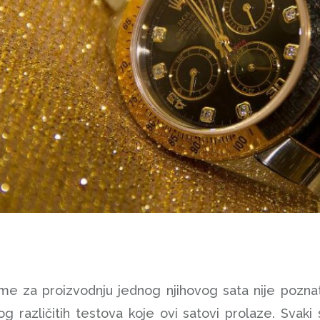
me za proizvodnju jednog njihovog sata nije poznato 
g različitih testova koje ovi satovi prolaze. Svaki 