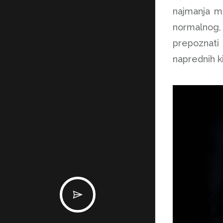
najmanja m
normalnog, 
prepoznati a
naprednih ki