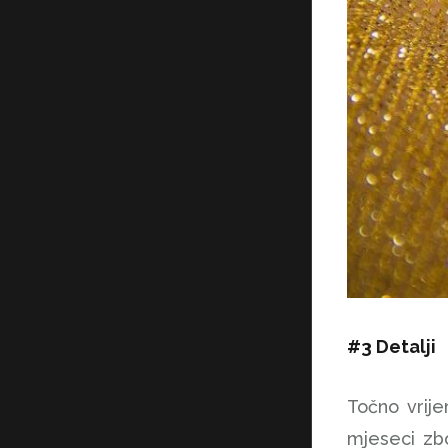
#3 Detalji
Točno vrije
mjeseci zbo