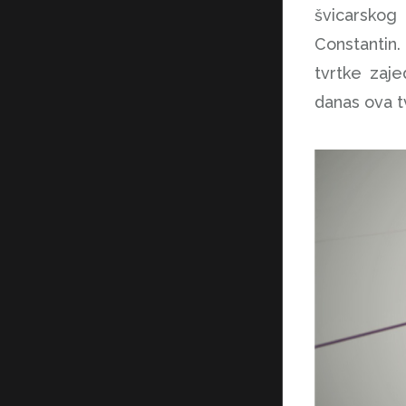
švicarskog
Constantin. 
tvrtke zaje
danas ova t