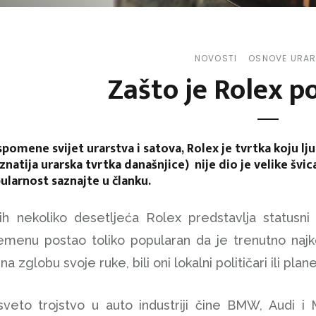
NOVOSTI
OSNOVE URA
Zašto je Rolex p
pomene svijet urarstva i satova, Rolex je tvrtka koju lju
znatija urarska tvrtka današnjice) nije dio je velike švic
ularnost saznajte u članku
.
ih nekoliko desetljeća Rolex predstavlja statusni
menu postao toliko popularan da je trenutno najkop
na zglobu svoje ruke, bili oni lokalni političari ili pla
veto trojstvo u auto industriji čine BMW, Audi i