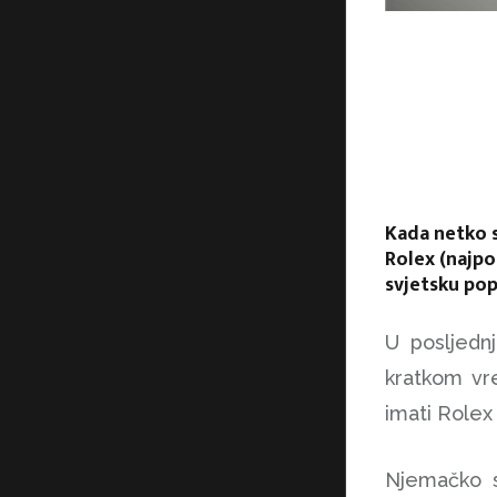
Kada netko s
Rolex (najpo
svjetsku pop
U posljednj
kratkom vre
imati Rolex 
Njemačko s