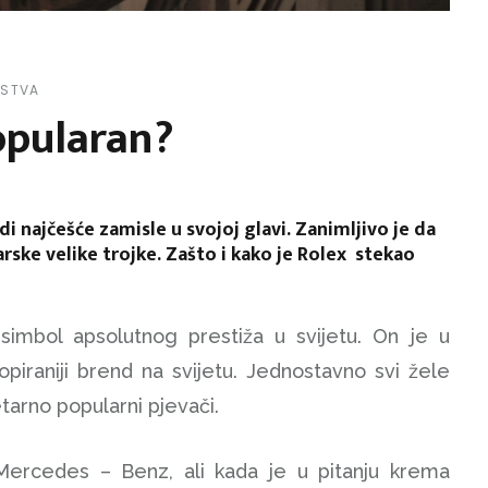
RSTVA
opularan?
di najčešće zamisle u svojoj glavi. Zanimljivo je da
arske velike trojke. Zašto i kako je Rolex stekao
 simbol apsolutnog prestiža u svijetu. On je u
iraniji brend na svijetu. Jednostavno svi žele
netarno popularni pjevači.
 Mercedes – Benz, ali kada je u pitanju krema