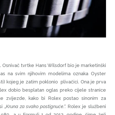
Osnivač tvrtke Hans Wilsdorf bio je marketinški
danas na svim njihovim modelima oznaka Oyster
i) kojeg je zatim poklonio plivačici. Ona je prva
Rolex dobio besplatan oglas preko cijele stranice
ske zvijezde, kako bi Rolex postao sinonim za
i „
Kruna za svako postignuće.“.
Rolex je službeni
80., a u Formuli 1 od 2013. godine, čime želi