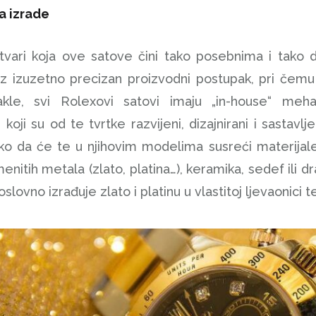
a izrade
vari koja ove satove čini tako posebnima i tako dr
z izuzetno precizan proizvodni postupak, pri čemu
 Dakle, svi Rolexovi satovi imaju „in-house“ 
ji su od te tvrtke razvijeni, dizajnirani i sastavljen
ko da će te u njihovim modelima susreći materijale
menitih metala (zlato, platina…), keramika, sedef ili
slovno izrađuje zlato i platinu u vlastitoj ljevaonici te 