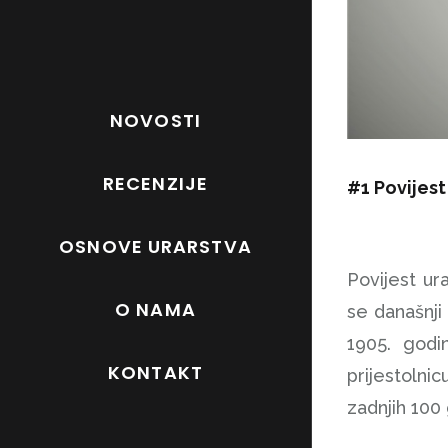
NOVOSTI
RECENZIJE
#1 Povijest
OSNOVE URARSTVA
Povijest ura
O NAMA
se današnji
1905. godi
KONTAKT
prijestolni
zadnjih 100