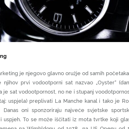
ing
keting je njegovo glavno oružje od samih početaka. 
 je njihov prvi vodootporni sat nazvao „Oyster“ (
 je sat vodootpornost, no ne i stupanj voodotpornost
čitaj: uspjela) preplivati La Manche kanal i tako je 
a. Danas oni sponzoriraju najveće svjetske sport
i uspjeh. To se može iščitati iz mota tvrtke koji glas
vremena na Wimbldonu od 1978., na US Openu od 19