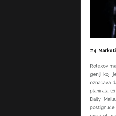
#4 Market
Rolexov mar
genij koji
označava da
planirala (
Daily Mail
postignuće 
mjeritelj 