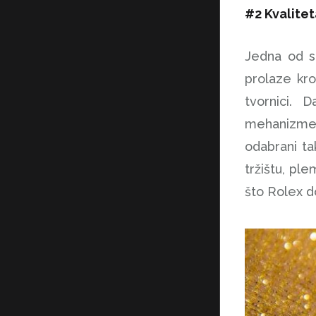
#2 Kvalitet
Jedna od st
prolaze kro
tvornici.
mehanizme ko
odabrani ta
tržištu, ple
što Rolex do