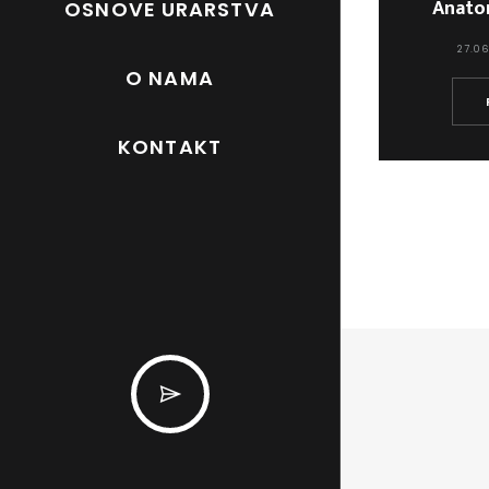
Anatom
OSNOVE URARSTVA
27.06
O NAMA
KONTAKT