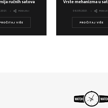
ija ručnih satova
Vrste mehanizma u sa
.2021.
PODIJELI
06.05.2021.
PODIJE
PROČITAJ VIŠE
PROČITAJ VIŠE