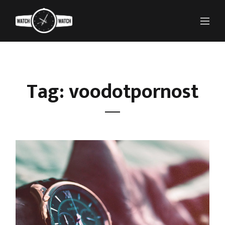
Tag: voodotpornost