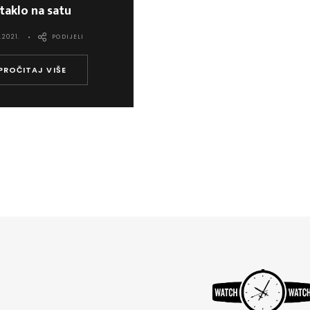
taklo na satu
.2021.
PODIJELI
PROČITAJ VIŠE